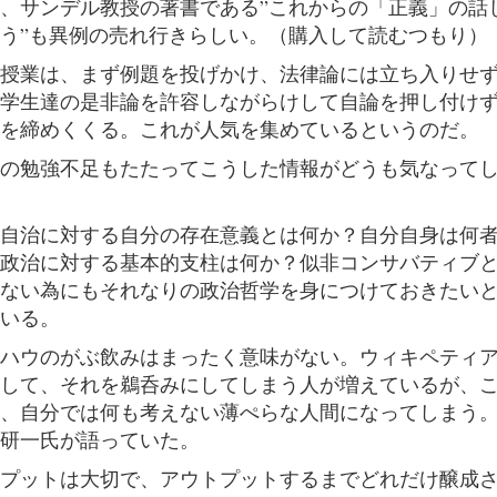
、サンデル教授の著書である”これからの「正義」の話
う”も異例の売れ行きらしい。（購入して読むつもり）
授業は、まず例題を投げかけ、法律論には立ち入りせ
学生達の是非論を許容しながらけして自論を押し付け
を締めくくる。これが人気を集めているというのだ。
の勉強不足もたたってこうした情報がどうも気なって
自治に対する自分の存在意義とは何か？自分自身は何
政治に対する基本的支柱は何か？似非コンサバティブ
ない為にもそれなりの政治哲学を身につけておきたい
いる。
ハウのがぶ飲みはまったく意味がない。ウィキペティ
して、それを鵜呑みにしてしまう人が増えているが、
、自分では何も考えない薄ぺらな人間になってしまう
研一氏が語っていた。
プットは大切で、アウトプットするまでどれだけ醸成