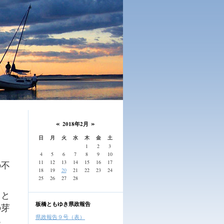
«
»
2018年2月
日
月
火
水
木
金
土
1
2
3
4
5
6
7
8
9
10
11
12
13
14
15
16
17
の不
18
19
20
21
22
23
24
25
26
27
28
」と
板橋ともゆき県政報告
の芽
県政報告９号（表）
あ