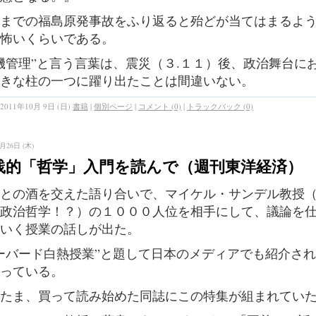
までの福島原発事故をふり返ると殆どが当てはまるよ
怖いくらいである。
機管理”と言う言葉は、震災（３.１１）後、政治舞台に
きな柱の一つに躍り出たことは間違いない。
2011年10月 9日 (日)
書籍
|
個別ページ
|
コメント (0)
|
トラックバック (0)
月26日 (木)
践的「哲学」入門を読んで（週刊東洋経済）
との酒を交えた語り合いで、マイケル・サンデル教授
政治哲学！？）の１０００人位を相手にして、議論を
いく授業の話しが出た。
ーバード白熱授業”と題して日本のメディアでも紹介さ
っている。
たま、買って読み始めた同誌にこの特集が組まれてい