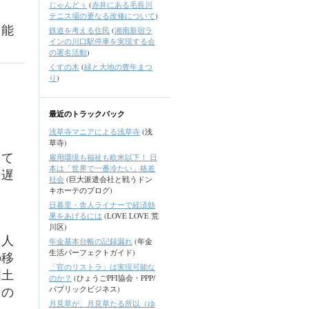
じゃんどぅ
(
赤井にある毛長川
テニス場の更なる改修について
)
る能
鉄道を考える住民
(
湘南新宿ラ
インの川口駅停車を実現する会
の署名活動
)
くすの木
(
緑と大地の豊年まつ
り
)
最近のトラックバック
浅草寺マニアによる浅草寺
(浅
草寺)
して
雇用環境も福祉も欧米以下！ 日
本は「世界で一番冷たい」格差
を遅
社会
(巨大派遣会社と戦うドン
キホーテのブログ)
日暮里・舎人ライナーで経済効
果をあげるには
(LOVE LOVE 荒
川区)
る人
年金基本台帳の記録漏れ
(年金
生活パーフェクトガイド)
の移
「官のリストラ」は実現可能な
国土
のか？
(ひょうごPFI協会・PPP/
るの
パブリックビジネス)
月見草が、月見草たる所以（ゆ