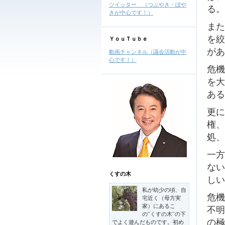
ツイッター （つぶやき・ぼや
る。
きが中心です！）
また
を絞
ＹｏｕＴｕｂｅ
があ
動画チャンネル（議会活動が中
心です！）
危機
を大
ある
更に
権、
処、
一方
ない
くすの木
しい
私が幼少の頃、自
危機
宅近く（母方実
家）にあるこ
不明
の”くすの木”の下
の極
でよく遊んだものです。初め