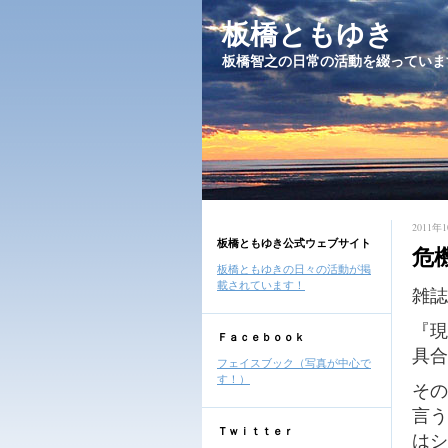
板橋ともゆき
板橋智之の日常の活動を綴っていま
2011年1
板橋ともゆき公式ウェブサイト
危
板橋ともゆきの日々の活動が掲
載されています！
雑誌
『現
Ｆａｃｅｂｏｏｋ
具合
フェイスブック（写真が中心で
す！）
その
言う
Ｔｗｉｔｔｅｒ
はシ