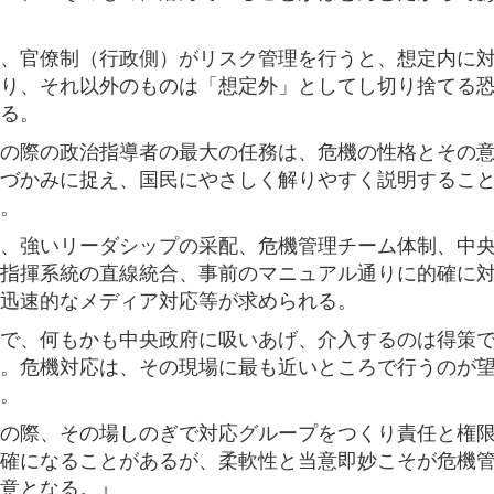
、官僚制（行政側）がリスク管理を行うと、想定内に
り、それ以外のものは「想定外」としてし切り捨てる
る。
の際の政治指導者の最大の任務は、危機の性格とその
づかみに捉え、国民にやさしく解りやすく説明するこ
。
、強いリーダシップの采配、危機管理チーム体制、中
指揮系統の直線統合、事前のマニュアル通りに的確に
迅速的なメディア対応等が求められる。
で、何もかも中央政府に吸いあげ、介入するのは得策
。危機対応は、その現場に最も近いところで行うのが
。
の際、その場しのぎで対応グループをつくり責任と権
確になることがあるが、柔軟性と当意即妙こそが危機
意となる。』