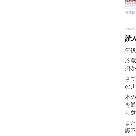
投稿日 
2009年3
読
午後
冷蔵
掛か
さて
の川
本の
を通
に参
また
識不