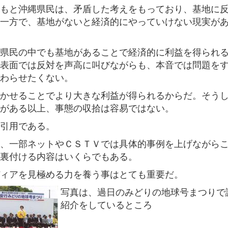
もと沖縄県民は、矛盾した考えをもっており、基地に
一方で、基地がないと経済的にやっていけない現実が
県民の中でも基地があることで経済的に利益を得られ
表面では反対を声高に叫びながらも、本音では問題を
わらせたくない。
かせることでより大きな利益が得られるからだ。そう
がある以上、事態の収拾は容易ではない。
引用である。
、一部ネットやＣＳＴＶでは具体的事例を上げながら
裏付ける内容はいくらでもある。
ィアを見極める力を養う事はとても重要だ。
写真は、過日のみどりの地球号まつりで
紹介をしているところ