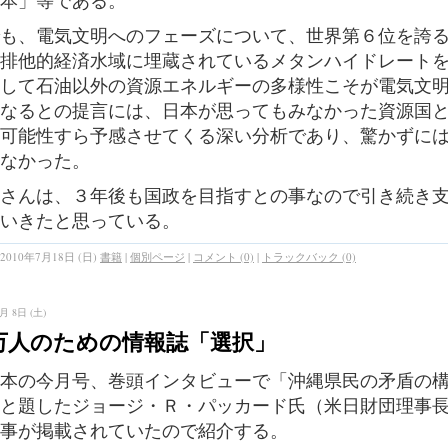
本」等である。
も、電気文明へのフェーズについて、世界第６位を誇
排他的経済水域に埋蔵されているメタンハイドレート
して石油以外の資源エネルギーの多様性こそが電気文
なるとの提言には、日本が思ってもみなかった資源国
可能性すら予感させてくる深い分析であり、驚かずに
なかった。
さんは、３年後も国政を目指すとの事なので引き続き
いきたと思っている。
2010年7月18日 (日)
書籍
|
個別ページ
|
コメント (0)
|
トラックバック (0)
月 8日 (土)
万人のための情報誌「選択」
本の今月号、巻頭インタビューで「沖縄県民の矛盾の
と題したジョージ・Ｒ・パッカード氏（米日財団理事
事が掲載されていたので紹介する。