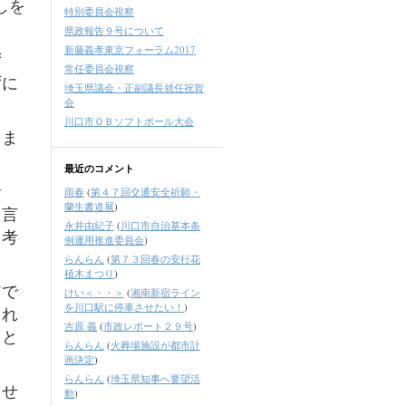
しを
特別委員会視察
県政報告９号について
新藤義孝東京フォーラム2017
ず
常任委員会視察
ずに
埼玉県議会・正副議長就任祝賀
会
川口市ＯＢソフトボール大会
しま
最近のコメント
者
雨春
(
第４７回交通安全祈願・
蘭生書道展
)
と言
永井由紀子
(
川口市自治基本条
と考
例運用推進委員会
)
らんらん
(
第７３回春の安行花
植木まつり
)
アで
けい＜・・＞
(
湘南新宿ライン
を川口駅に停車させたい！
)
これ
吉原 義
(
市政レポート２９号
)
。と
らんらん
(
火葬場施設が都市計
画決定
)
らんらん
(
埼玉県知事へ要望活
させ
動
)