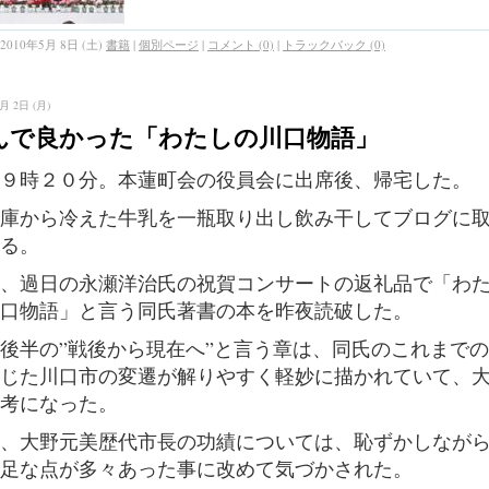
2010年5月 8日 (土)
書籍
|
個別ページ
|
コメント (0)
|
トラックバック (0)
月 2日 (月)
んで良かった「わたしの川口物語」
９時２０分。本蓮町会の役員会に出席後、帰宅した。
庫から冷えた牛乳を一瓶取り出し飲み干してブログに
る。
、過日の永瀬洋治氏の祝賀コンサートの返礼品で「わ
口物語」と言う同氏著書の本を昨夜読破した。
後半の”戦後から現在へ”と言う章は、同氏のこれまで
じた川口市の変遷が解りやすく軽妙に描かれていて、
考になった。
、大野元美歴代市長の功績については、恥ずかしなが
足な点が多々あった事に改めて気づかされた。