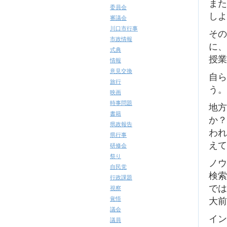
また
委員会
しよ
審議会
川口市行事
その
市政情報
に、
式典
授業
情報
意見交換
自ら
旅行
う。
映画
時事問題
地方
書籍
か？
県政報告
われ
県行事
えて
研修会
祭り
ノウ
自民党
検索
行政課題
では
視察
大前
覚悟
議会
イン
議員