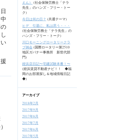
えん）
(社会保険労務士「テラ
先生」のハンズ・フリー・トー
る日
ク)
を中
今日は何の日？
(共通テーマ)
明の
ヒデ 引退に、私は思う・・・
(社会保険労務士「テラ先生」の
とし
ハンズ・フリー・トーク)
はい
川口モーニングロータリークラ
ブ例会
(国際ロータリー第2510
地区ガバナー事務所 新世代部
門)
支援
姪浜店日記〜宅建試験本番！〜
(姪浜賃貸不動産ナビ！！ ◆福
岡のお部屋探し＆地域情報日記
◆)
アーカイブ
2018年2月
2017年9月
2017年8月
構
2017年7月
長）
2017年6月
2017年5月