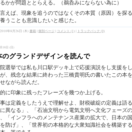
るかが問題ととらえる。（鵜呑みにならない為に）
言えば、現象を追うのではなくその本質（原因）を探
養うことも意識したいと感じた。
2010年8月26日 (木)
書籍
|
個別ページ
|
コメント (1)
|
トラックバック (0)
月18日 (日)
本のグランドデザインを読んで
院選挙では私も川口駅デッキ上で応援演説をし支援を
が、残念な結果に終わった三橋貴明氏の書いたこの本
せながら読んだ。
的に印象に残ったフレーズを幾つか上げる。
事は定義をしたうえで理解せよ、財税破綻の定義は語
に異なる」、
「石油文明から電気文明へ文化フェーズ
、
「インフラへのメンテナンス産業の拡大で、日本の
を防げ」、
「世界初の本格的な大衆知識社会を構築す