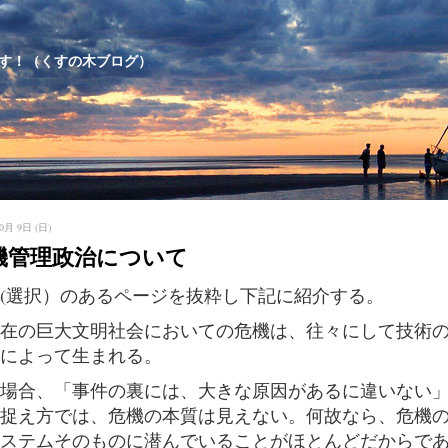
す！（くすの木ブログ）
0月 9日 (日)
機管理政治について
(選択）のあるページを抜粋し下記に紹介する。
在の巨大文明社会においての危機は、往々にして技術
によって生まれる。
場合、「事件の裏には、大きな原因があるに違いない
捉え方では、危機の本質は見えない。何故なら、危機
ステムそのものに潜んでいることがほとんどだからで