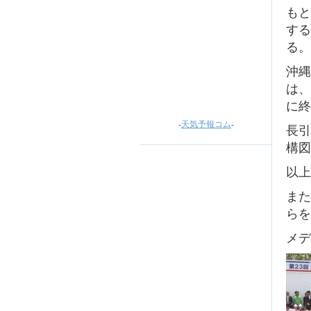
もと
する
る。
沖縄
は、
に終
-
天気予報コム
-
長引
構図
以上
また
らを
メデ