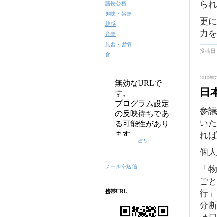
られ
議長公務
趣味・娯楽
更に
雑感
力を
音楽
風習・習慣
投稿日 
食
2010年7
日
参議
いた
れば
-
占い
-
個人
メールを送信
「物
ごと
行」
携帯URL
分断