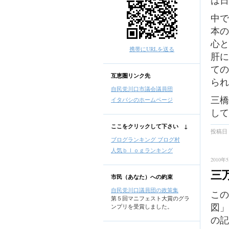
は日
中で
本の
心と
携帯にURLを送る
肝に
ての
互恵圏リンク先
られ
自民党川口市議会議員団
三橋
イタバシのホームページ
して
ここをクリックして下さい ↓
投稿日 
ブログランキング ブログ村
人気ｂｌｏｇランキング
2010年5
三
市民（あなた）への約束
自民党川口議員団の政策集
この
第５回マニフェスト大賞のグラ
図」
ンプリを受賞しました。
の記