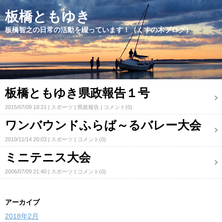
板橋ともゆき
板橋智之の日常の活動を綴っています！（くすの木ブログ）
板橋ともゆき県政報告１号
2015/07/09 18:21
スポーツ
県政報告
コメント(0)
ワンバウンドふらば～るバレー大会
2010/11/14 20:03
スポーツ
コメント(0)
ミニテニス大会
2006/07/09 21:40
スポーツ
コメント(0)
アーカイブ
2018年2月