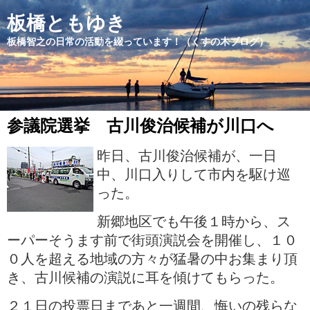
板橋ともゆき
板橋智之の日常の活動を綴っています！（くすの木ブログ）
参議院選挙 古川俊治候補が川口へ
昨日、古川俊治候補が、一日
中、川口入りして市内を駆け巡
った。
新郷地区でも午後１時から、ス
ーパーそうます前で街頭演説会を開催し、１０
０人を超える地域の方々が猛暑の中お集まり頂
き、古川候補の演説に耳を傾けてもらった。
２１日の投票日まであと一週間、悔いの残らな